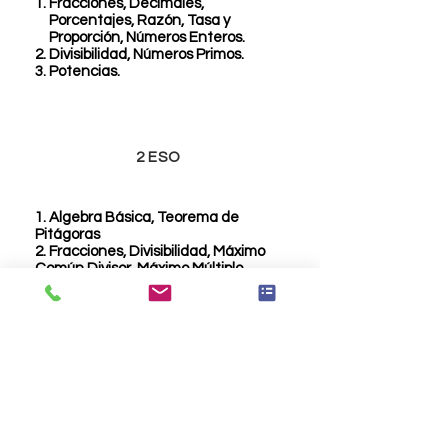
Fracciones, Decimales,
Porcentajes, Razón, Tasa y
Proporción, Números Enteros.
Divisibilidad, Números Primos.
Potencias.
2 ESO
1. Algebra Básica, Teorema de
Pitágoras
2. Fracciones, Divisibilidad, Máximo
Común Divisor, Máximo Múltiplo
Común
Potencias, la Raíz Cuadrada y la
Raíz Cúbica, Valor absoluto.
3
ESO
1. Algebra Básica, Teorema de