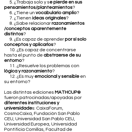
5. ¿Trabaja solo y s
e pierde en sus
pensamientos/planteamientos
?
6. ¿Tiene un
vocabulario amplio
?
7. ¿Tienen
ideas originales
?
8. ¿Sabe relacionar
razonamientos
/conceptos aparentemente
distintos
?
9. ¿Es capaz de aprender
por sí solo
conceptos y aplicarlos
?
10. ¿Es capaz de concentrarse
hasta el punto de
abstraerse de su
entorno
?
11. ¿Resuelve los problemas con
lógica y razonamiento
?
12. ¿Es muy
emocional y sensible
en
su entorno?
Las distintas ediciones
MATHCUP
®
fueron patrocinadas/apoyadas por
diferentes instituciones y
universidade
s:
CaixaForum,
CosmoCaixa, Fundación San Pablo
CEU, Universidad San Pablo CEU,
Universidad Europea, Universidad
Pontificia Comillas, Facultad de