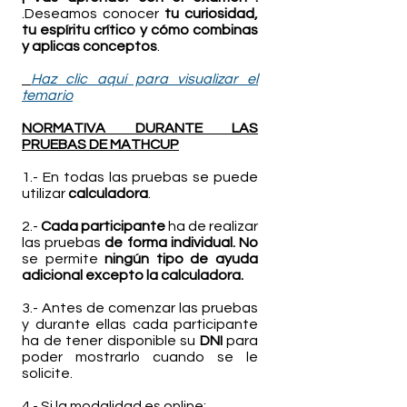
.Deseamos conocer
tu curiosidad,
tu espíritu crítico y cómo combinas
y aplicas conceptos
.
H
az clic aquí para visualizar el
temario
NORMATIVA DURANTE LAS
PRUEBAS DE MATHCUP
1.- En todas las pruebas se puede
utilizar
calculadora
.
2.-
Cada participante
ha de realizar
las pruebas
de forma individual.
No
se permite
ningún tipo de ayuda
adicional excepto la calculadora.
3.- Antes de comenzar las pruebas
y durante ellas cada participante
ha de tener disponible su
DNI
para
poder mostrarlo cuando se le
solicite.
4.- Si la modalidad es online: