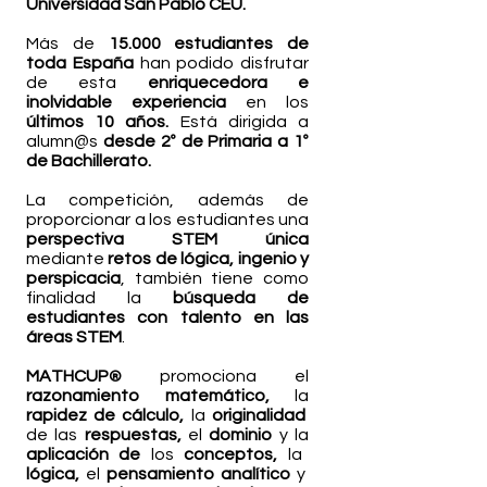
Universidad San Pablo CEU.
Más de
15.000 estudiantes de
toda España
han podido disfrutar
de esta
enriquecedora e
inolvidable experiencia
en los
últimos 10 años.
Está dirigida a
alumn@s
desde 2º de Primaria a 1º
de Bachillerato.
La competición, además de
proporcionar a los estudiantes una
perspectiva STEM única
mediante
retos de lógica, ingenio y
perspicacia
, también tiene como
finalidad la
búsqueda de
estudiantes con talento en las
áreas STEM
.
MATHCUP
promociona el
®
razonamiento matemático,
la
rapidez de cálculo,
la
originalidad
de las
respuestas,
el
dominio
y la
aplicación de
los
conceptos,
la
lógica,
el
pensamiento analítico
y