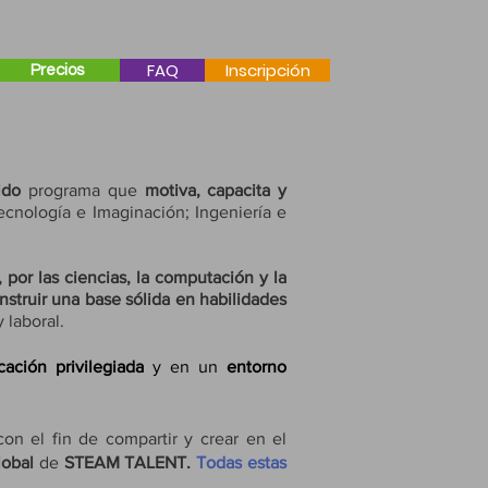
FAQ
Inscripción
Precios
ido
programa que
motiva, capacita y
ecnología e Imaginación; Ingeniería e
, por las ciencias, la computación y la
nstruir una base sólida en habilidades
 laboral.
ación privilegiada
y
en un
entorno
on el fin de compartir y crear en el
global
de
STEAM TALENT.
Todas estas