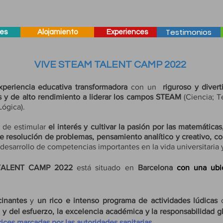
Testimonios
es
Alojamiento
Experiences
VIVE STEAM TALENT CAMP 2022
periencia educativa transformadora
con un
riguroso y divert
s y de alto rendimiento a liderar los campos STEAM
(Ciencia; T
Lógica).
n
de estimular
el interés y cultivar la pasión por las matemáticas
e resolución de problemas, pensamiento analítico y creativo, co
esarrollo de competencias importantes en la vida universitaria y
TALENT CAMP 2022
está situado
en
Barcelona
con una ubic
cinantes
y
un rico e intenso programa de actividades lúdicas
c
 y del esfuerzo, la excelencia académica y la responsabilidad 
rices marcadas por las autoridades sanitarias.