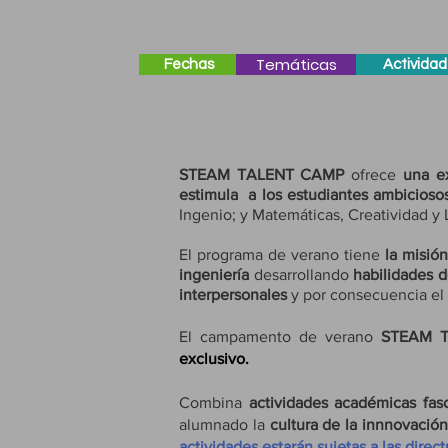
Temáticas
Fechas
Actividad
STEAM TALENT CAMP
ofrece
una ex
estimula a los estudiantes ambicioso
Ingenio; y Matemáticas, Creatividad y
El programa de verano tiene
la misió
ingeniería
desarrollando
habilidades d
interpersonales
y por consecuencia el d
El campamento de verano
STEAM 
exclusivo.
Combina
actividades académicas fas
alumnado la
cultura de la innnovación
actividades estarán sujetas a las direct