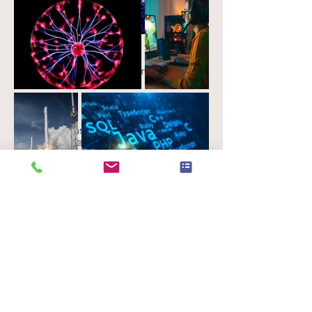
Curso dinámico con profunda
fundamentación en ciencias
cognitivas (percibir, comprender y
actuar) cuyos objetivos específicos
son:
Construir una base conceptual
sólida en las áreas STEAM.
Aprender estrategias de resolución
de problemas para resolver
problemas de manera eficiente
enfrentándose con casos reales de
su realidad (videojuegos,
aplicaciones móviles, deporte,
internet, etc.). Las sesiones son
prácticas para conectar el
conocimiento con la vida cotidiana
analizando casos reales.
Los cursos están diseñados y
desarrollados por expertos en
educación y profesionales de la