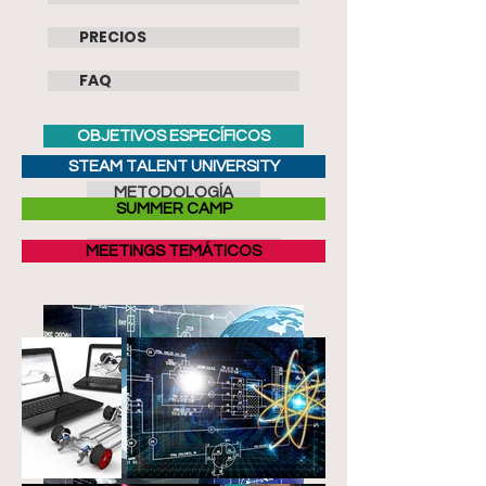
PRECIOS
FAQ
OBJETIVOS ESPECÍFICOS
STEAM TALENT UNIVERSITY
METODOLOGÍA
SUMMER CAMP
CONCEPTOS APLICADOS
MEETINGS TEMÁTICOS