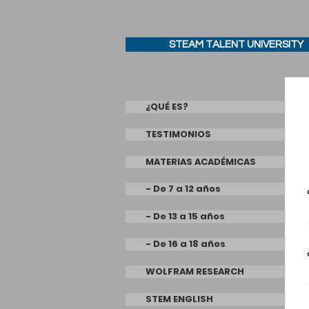
STEAM TALENT UNIVERSITY
¿QUÉ ES?
TESTIMONIOS
MATERIAS ACADÉMICAS
- De 7 a 12 años
- De 13 a 15 años
- De 16 a 18 años
WOLFRAM RESEARCH
STEM ENGLISH