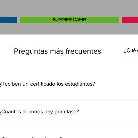
SUMMER CAMP
Preguntas más frecuentes
¿Reciben un certificado los estudiantes?
Sí, reciben un certificado de participación. Además, los estudian
personalizado de su profesor, detallando los objetivos logrados d
¿Cuántos alumnos hay por clase?
Normalmente hay un máximo de 15 alumnos por clase, exceptuand
charlas donde el número de alumnos podría ser superior.