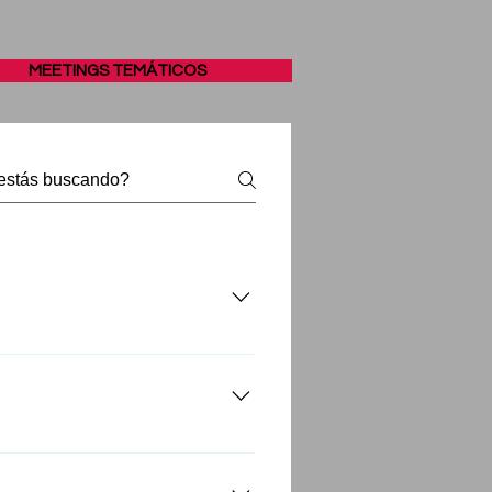
MEETINGS TEMÁTICOS
tes recibirán un informe
urante el curso.
o las clases magistrales y las