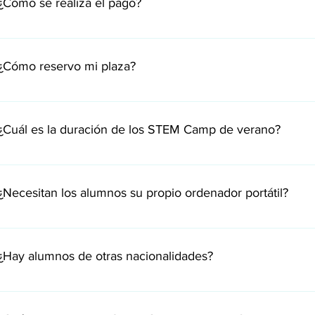
¿Cómo se realiza el pago?
El pago se realiza por transferencia bancaria, una vez se haya env
¿Cómo reservo mi plaza?
Envíanos un correo a info@stem-talent.com y te enviaremos la 
necesaria.
¿Cuál es la duración de los STEM Camp de verano?
El STEM Camp de verano tiene una duración de 6 semanas, del 22 
¿Necesitan los alumnos su propio ordenador portátil?
Todos los alumnos han de disponer de un ordenador portátil para p
y las actividades lúdicas y culturales virtuales.
¿Hay alumnos de otras nacionalidades?
En las diferentes actividades de las Escuelas Talento Matemátic
enriquecemos todos, tanto alumnos como profesores, de las dife