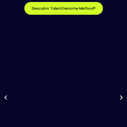
Descubrir TalentGenome Method®