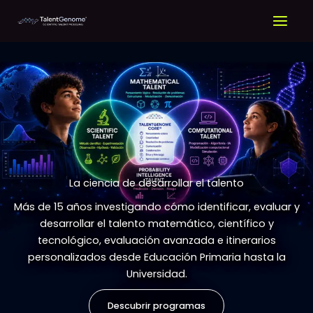
Ir
al
contenido
La ciencia de desarrollar el talento
Más de 15 años investigando cómo identificar, evaluar y
desarrollar el talento matemático, científico y
tecnológico, evaluación avanzada e itinerarios
personalizados desde Educación Primaria hasta la
Universidad.
Descubrir programas