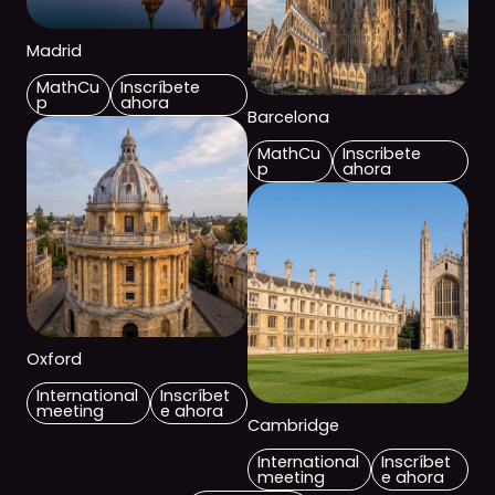
Madrid
MathCu
Inscríbete
p
ahora
Barcelona
MathCu
Inscribete
p
ahora
Oxford
International
Inscríbet
meeting
e ahora
Cambridge
International
Inscríbet
meeting
e ahora