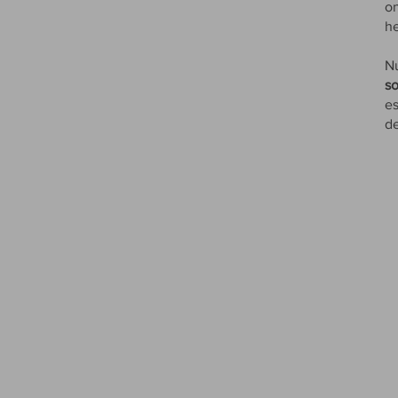
on
h
N
so
es
d