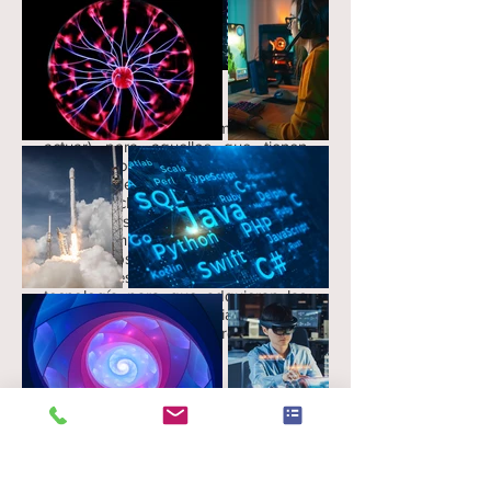
Curso dinámico con profunda
fundamentación en ciencias
cognitivas (percibir, comprender y
actuar) para aquellos que tienen
grandes objetivos académicos y
profesionales de futuro, pero están
todavía luchando por ponerlos en
práctica sus objetivos e ideas como
futuros universitarios. Le damos
retos y obstáculos de la vida real,
casos reales de la industria, ciencia y
tecnología para que adquieran las
habilidades y la confianza para
traducir sus objetivos en realidad.
Objetivos concretos:
Desarrollar estrategias matemáticas,
tecnológicas y científicas avanzadas
como Internet de las cosas, análisis
avanzado de datos, IA, BIG DATA,