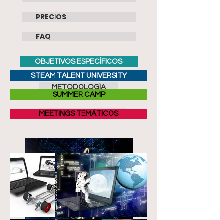
PRECIOS
FAQ
OBJETIVOS ESPECÍFICOS
STEAM TALENT UNIVERSITY
METODOLOGÍA
SUMMER CAMP
CONCEPTOS APLICADOS
MEETINGS TEMÁTICOS