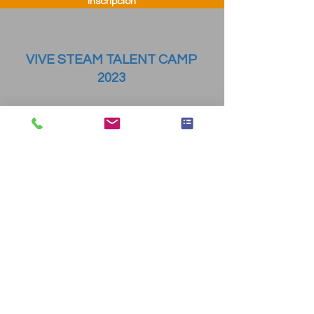
Inscripción
VIVE STEAM TALENT CAMP
2023
Nuestro
campamento de verano
tendrá
lugar del 2 al 15 de julio