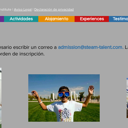
stitute |
Aviso Legal
|
Declaración de privacidad
Actividades
Alojamiento
Experiences
Testimo
sario escribir un correo a
admission@steam-talent.com
.
La
orden de inscripción.