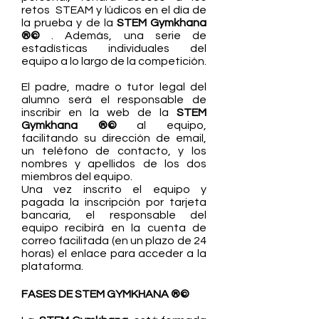
retos STEAM y lúdicos en el día de
la prueba y de la
STE
M Gymkhana
®©
. Además, una serie de
estadísticas individuales del
equipo a lo largo de la competición.
El padre, madre o tutor legal del
alumno será el responsable de
inscribir en la web de la
STE
M
Gymkhana ®©
al equipo,
facilitando su dirección de email,
un teléfono de contacto, y los
nombres y apellidos de los dos
miembros del equipo.
Una vez inscrito el equipo y
pagada la inscripción por tarjeta
bancaria, el responsable del
equipo recibirá en la cuenta de
correo facilitada (en un plazo de 24
horas) el enlace para acceder a la
plataforma.
FASES DE
STE
M GYMKHANA ®©