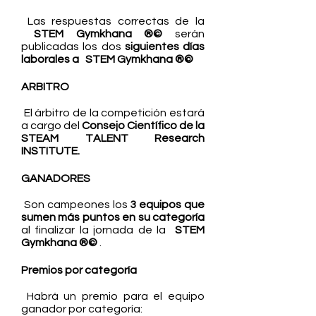
Las respuestas correctas de la
STE
M Gymkhana ®©
serán
publicadas los dos
siguientes días
laborales a
STE
M Gymkhana ®©
ARBITRO
El árbitro de la competición estará
a cargo del
Consejo Científico de la
STEAM TALENT Research
INSTITUTE.
GANADORES
Son campeones los
3 equipos que
sumen más puntos en su categoría
al finalizar la jornada de la
STE
M
Gymkhana ®©
.
Premios por categoría
Habrá un premio para el equipo
ganador por categoría: