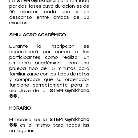
La
STE
M Gymkhana
está formada
por dos fases cuya duración es de
90 minutos cada una y un
descanso entre ambas de 30
minutos.
SIMULACRO ACADÉMICO
Durante la inscripción se
especificará por correo a los
participantes cómo realizar un
simulacro académico con una
prueba tipo de 15 minutos para
familiarizarse con los tipos de retos
y comprobar que su ordenador
funciona correctamente para el
día clave de la
STE
M Gymkhana
®©
.
HORARIO
El horario de la
STE
M Gymkhana
®©
es el mismo para todas las
categorías.