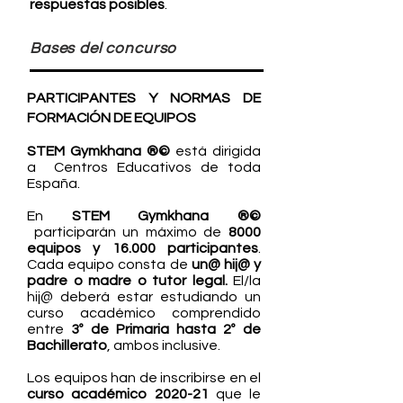
respuestas posibles
.
Bases del concurso
PARTICIPANTES Y NORMAS DE
FORMACIÓN DE EQUIPOS
STE
M Gymkhana ®©
está dirigida
a Centros Educativos de toda
España.
En
STE
M Gymkhana ®©
participarán un máximo de
8000
equipos y 16.000 participantes
.
Cada equipo consta de
un@ hij@ y
padre o madre o tutor legal.
El/la
hij@ deberá estar estudiando un
curso académico comprendido
entre
3º de Primaria hasta 2º de
Bachillerato
, ambos inclusive.
Los equipos han de inscribirse en el
curso académico 2020-21
que le