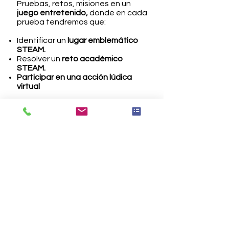
Pruebas, retos, misiones en un
juego entretenido,
donde en cada
prueba tendremos que:
Identificar un
lugar emblemático
STEAM.
Resolver un
reto académico
STEAM.
Participar en una acción lúdica
virtual
10: 30 -11:00
1ª Prueba
11: 00 - 11:30
2ª Prueba
11: 30 - 12:00
Pausa para reponer fuerzas