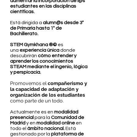
aumentar la incorporación de l@s
estudiantes en las disciplinas
científicas.
Está dirigida a
alumn@s desde 3º
de Primaria hasta 1º de
Bachillerato.
STEM Gymkhana ®©
es
una
experiencia única
donde
descubrirán
cómo entender y
aprender los conocimientos
STEAM mediante el ingenio, lógica
y perspicacia.
Promovemos el
compañerismo y
la capacidad de adaptación y
organización de los estudiantes
como parte de un todo.
Actualmente es en
modalidad
presencial
para la
Comunidad de
Madrid
y en
modalidad online
en
todo el
ámbito nacional.
Está
gestionado por la
plataforma de