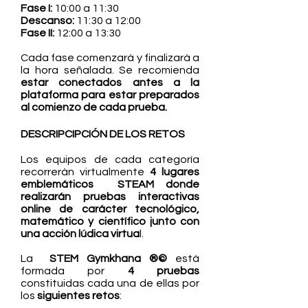
Fase I:
10:00 a 11:30
Descanso:
11:30 a 12:00
Fase II:
12:00 a 13:30
Cada fase comenzará y finalizará a
la hora señalada. Se recomienda
estar conectados antes a la
plataforma para estar preparados
al comienzo de cada prueba.
DESCRIPCIPCIÓN DE LOS RETOS
Los equipos de cada categoría
recorrerán virtualmente
4 lugares
emblemáticos STEAM donde
realizarán pruebas interactivas
online de carácter tecnológico,
matemático y científico junto con
una acción lúdica virtua
l.
La
STE
M Gymkhana ®©
está
formada por
4 pruebas
constituidas cada una de ellas por
los
siguientes retos
: