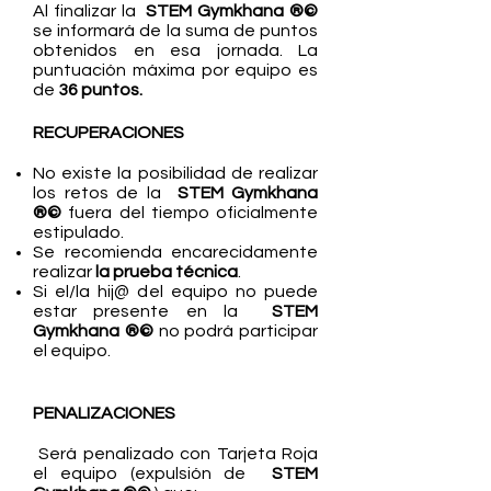
Al finalizar la
STE
M Gymkhana ®©
se informará de la suma de puntos
obtenidos en esa jornada. La
puntuación máxima por equipo es
de
36 puntos.
RECUPERACIONES
No existe la posibilidad de realizar
los retos de la
STE
M Gymkhana
®©
fuera del tiempo oficialmente
estipulado.
Se recomienda encarecidamente
realizar
la prueba técnica
.
Si el/la hij@ del equipo no puede
estar presente en la
STE
M
Gymkhana ®©
no podrá participar
el equipo.
PENALIZACIONES
Será penalizado con Tarjeta Roja
el equipo (expulsión de
STE
M