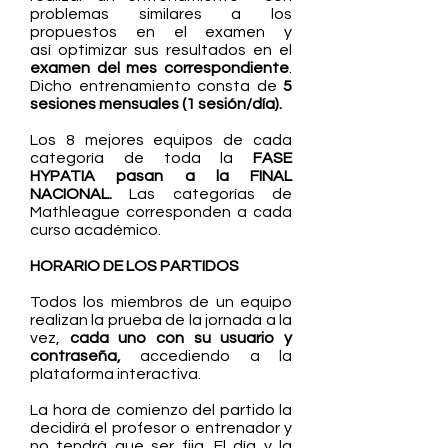
problemas similares a los
propuestos en el examen y
así
optimizar sus resultados en el
examen del mes correspondiente
.
Dicho entrenamiento consta de
5
sesiones mensuales (1 sesión/día).
Los 8 mejores equipos de cada
categoría de toda la
FASE
HYPATIA pasan a la FINAL
NACIONAL.
Las categorías de
Mathleague corresponden a cada
curso académico.
HORARIO DE LOS PARTIDOS
Todos los miembros de un equipo
realizan la prueba de la jornada a la
vez,
cada uno con su usuario y
contraseña,
accediendo a la
plataforma interactiva.
La hora de comienzo del partido la
decidirá el profesor o entrenador y
no tendrá que ser fija. El día y la