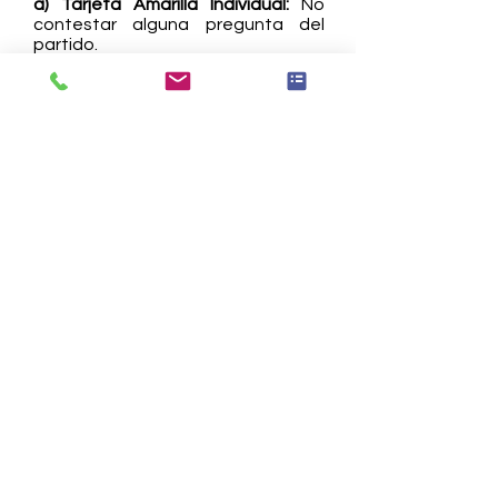
a) Tarjeta Amarilla Individual:
No
contestar alguna pregunta del
partido.
b) Tarjeta Roja Individual (Expulsión
del partido):
Dos tarjetas amarillas
suponen la tarjeta roja individual.
c) Tarjeta Roja para todo el Equipo
(Expulsión del partido):
Sustitución
de jugadores del equipo sin previa
notificación y aceptación por la
STEM LEAGUE.
d) Descalificación (Expulsión de la
liga):
El equipo con 4 tarjetas rojas
(individuales o de equipo) será
expulsado de la competición.
CLASIFICACIÓN
Las pruebas puntúan por equipos.
Para la clasificación por equipos se
compara la puntuación entre
equipos de su misma categoría.