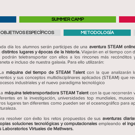
SUMMER CAMP
OBJETIVOS ESPECÍFICOS
METODOLOGÍA
da día los alumnos serán partícipes de una
aventura STEAM onlin
n
distintos lugares y épocas de la historia.
Viajarán en el tiempo con 
 podrán teletransportar con ellos a los rincones más recónditos 
aneta e incluso de nuestra galaxia. Para ello utilizarán:
 La
máquina del tiempo de STEAM Talent
con la que analizarán l
ventos y sus conceptos multidisciplinares aplicados (STEAM) que rev
ocesos industriales y el nuevo paradigma tecnológico
La
máquina teletransportadora STEAM Talent
con la que recorrerán v
ferentes en la investigación, universidades top mundiales, mus
ros lugares tan diferentes como pueden ser el oceanográfico para a
turaleza.
ra resolver con éxito los retos propuestos de sus
aventuras diar
opias soluciones tecnológicas y computacionales
empleando
el ing
s Laboratorios Virtuales de Mathwars.