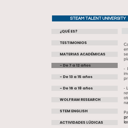
STEAM TALENT UNIVERSITY
¿QUÉ ES?
TESTIMONIOS
Ca
e
MATERIAS ACADÉMICAS
se
pl
- De 7 a 12 años
-
in
- De 13 a 15 años
pr
- De 16 a 18 años
- 
re
ot
WOLFRAM RESEARCH
na
STEM ENGLISH
Pa
pr
lo
ACTIVIDADES LÚDICAS