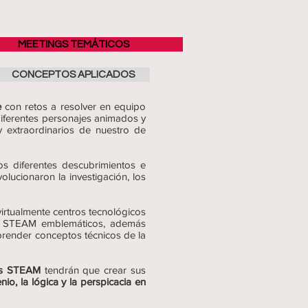
MEETINGS TEMÁTICOS
CONCEPTOS APLICADOS
e
con retos a resolver en equipo
diferentes personajes animados y
y extraordinarios de nuestro de
os diferentes descubrimientos e
olucionaron la investigación, los
irtualmente centros tecnológicos
eos STEAM emblemáticos, además
prender conceptos técnicos de la
ias STEAM
tendrán que crear sus
enio, la lógica y la perspicacia en